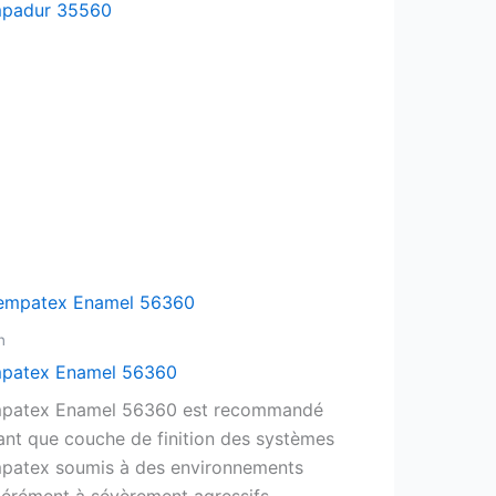
padur 35560
n
patex Enamel 56360
patex Enamel 56360 est recommandé
ant que couche de finition des systèmes
patex soumis à des environnements
rément à sévèrement agressifs.