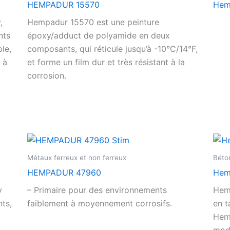
HEMPADUR 15570
Hem
,
Hempadur 15570 est une peinture
nts
époxy/adduct de polyamide en deux
ble,
composants, qui réticule jusqu’à -10°C/14°F,
 à
et forme un film dur et très résistant à la
corrosion.
Métaux ferreux et non ferreux
Béto
HEMPADUR 47960
Hem
y
– Primaire pour des environnements
Hem
ts,
faiblement à moyennement corrosifs.
en t
Hem
modé