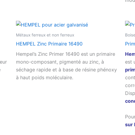
Métaux ferreux et non ferreux
Boise
HEMPEL Zinc Primaire 16490
Prim
Hempel’s Zinc Primer 16490 est un primaire
Hem
eur
mono-composant, pigmenté au zinc, à
est 
e
séchage rapide et à base de résine phénoxy
prim
à haut poids moléculaire.
cont
corr
Disp
cond
Pour
sur 